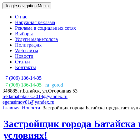
Toggle navigation
Меню
О нас
Наружная реклама
Реклама в социальных сетях
Выборы
Услуги маркетолога
Полиграфия
Web сайты
Новости
Статьи
Контакты
+7 (906) 186-14-05
+7 (906) 186-14-05
ra_gorod
346885, г.Батайск, ул.Огородная 53
reklamabataisk.2019@yandex.ru
egerasimov81@yandex.ru
Главная
Новости
Застройщик города Батайска предлагает куп
Застройщик города Батайска 
условиях!