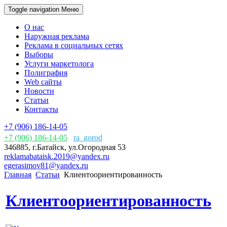
Toggle navigation
Меню
О нас
Наружная реклама
Реклама в социальных сетях
Выборы
Услуги маркетолога
Полиграфия
Web сайты
Новости
Статьи
Контакты
+7 (906) 186-14-05
+7 (906) 186-14-05
ra_gorod
346885, г.Батайск, ул.Огородная 53
reklamabataisk.2019@yandex.ru
egerasimov81@yandex.ru
Главная
Статьи
Клиентоориентированность
Клиентоориентированность